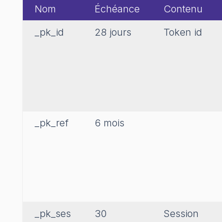
Nom
Échéance
Contenu
_pk_id
28 jours
Token id
_pk_ref
6 mois
_pk_ses
30
Session