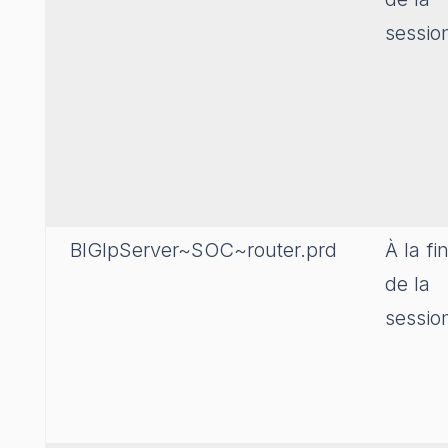
sessio
BIGIpServer~SOC~router.prd
À la fi
de la
sessio